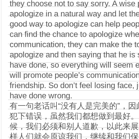
they choose not to say sorry. A wise
apologize in a natural way and let the
good way to apologize can help peop
can find the chance to apologize whe
communication, they can make the t
apologize and then saying that he is
have done, so everything will seem e
will promote people’s communication
friendship. So don’t feel losing face,
have done wrong.
有一句老话叫“没有人是完美的”，
犯下错误，虽然我们都想做到最好。
候，我们必须和别人道歉，以此来展
样人们就会原谅我们，继续和我们保