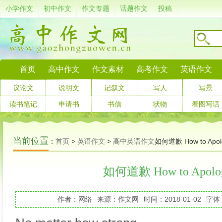
小学作文
初中作文
作文专题
话题作文
投稿
首页
高中作文
作文素材
高考作文
英语作文
议论文
说明文
记叙文
写人
写景
读书笔记
申请书
书信
状物
看图写话
当前位置
：
首页
>
英语作文
>
高中英语作文
如何道歉 How to Apol
如何道歉 How to Apolog
作者：网络
来源：作文网
时间：2018-01-02
字体