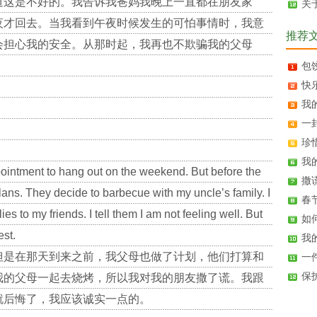
道这是不好的。我告诉我爸妈我晚上一直都在朋友家
关
夜才回去。当我看到午夜时候发生的可怕事情时，我意
推荐
会担心我的安全。从那时起，我再也不欺骗我的父母
包饺
快乐
我的
一封
珍惜
我的
ointment to hang out on the weekend. But before the
撒谎 
ans. They decide to barbecue with my uncle’s family. I
春节 
lies to my friends. I tell them I am not feeling well. But
如何
est.
我的
但是在那天到来之前，我父母也做了计划，他们打算和
一件
保
我的父母一起去烧烤，所以我对我的朋友撒了谎。我跟
就后悔了，我应该诚实一点的。