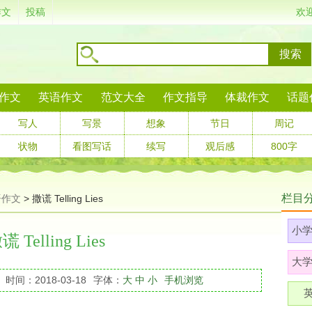
作文
投稿
欢
搜索
作文
英语作文
范文大全
作文指导
体裁作文
话题
写人
写景
想象
节日
周记
状物
看图写话
续写
观后感
800字
栏目
语作文
> 撒谎 Telling Lies
小
谎 Telling Lies
大
时间：2018-03-18
字体：
大
中
小
手机浏览