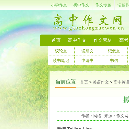
小学作文
初中作文
作文专题
话题
首页
高中作文
作文素材
高考
议论文
说明文
记叙文
读书笔记
申请书
书信
当前位置
：
首页
>
英语作文
>
高中英
撒
作者：网络
来源：作文网