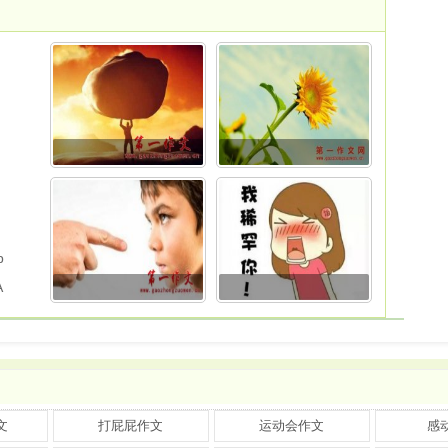
p
A
文
打屁屁作文
运动会作文
感