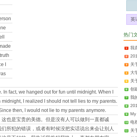
erson
英
one
热门
ell
 made
我喜
truth
2
e I
关
大学
was
关于
创建
. In fact, we hanged out for fun until midnight. When I
我的
idnight, I realized I should not tell lies to my parents.
2
Since then, I would not lie to my parents anymore.
My
，这也是宝贵的美德。但是没有人可以做到一直都诚
电
我们所犯的错误，或者有时候没把实话说出来会让别人
关于