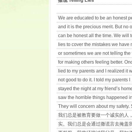
撒谎 Telling Lies
We are educated to be an honest p
and it is the precious merit. But no 
can be honest all the time. We will t
lies to cover the mistakes we have
or sometimes we are not telling the 
for making others feeling better. Onc
lied to my parents and I realized it 
not good to do it. I told my parents I
stayed the night at my friend’s home
saw the horrible things happened in m
They will concern about my safety. 
我们总是被教育要做一个诚实的人
实。我们总是会通过撒谎言去掩盖