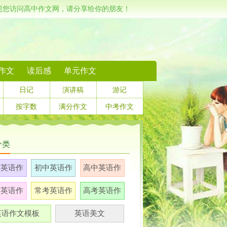
迎您访问高中作文网，请分享给你的朋友！
作文
读后感
单元作文
日记
演讲稿
游记
按字数
满分作文
中考作文
分类
学英语作
初中英语作
高中英语作
文
文
文
学英语作
常考英语作
高考英语作
文
文
文
英语作文模板
英语美文