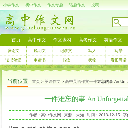
小学作文
初中作文
作文专题
话题作文
投稿
首页
高中作文
作文素材
高考作文
英语作文
议论文
说明文
记叙文
写人
写景
读书笔记
申请书
书信
状物
看图写话
当前位置
：
首页
>
英语作文
>
高中英语作文
一件难忘的事 An Unforg
一件难忘的事 An Unforgettabl
作者：高中作文网
来源：未知
时间：2013-12-15
字