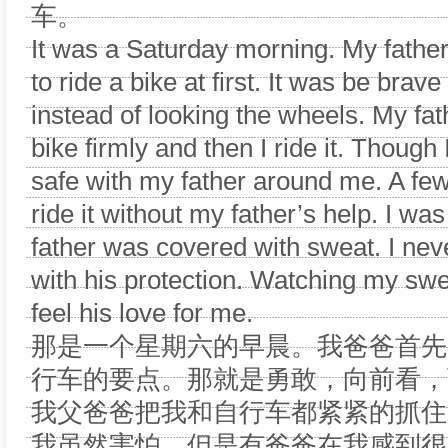
车。
It was a Saturday morning. My father 
to ride a bike at first. It was be brav
instead of looking the wheels. My fa
bike firmly and then I ride it. Though I
safe with my father around me. A few 
ride it without my father’s help. I wa
father was covered with sweat. I never
with his protection. Watching my swea
feel his love for me.
那是一个星期六的早晨。我爸爸首先
行车的要点。那就是勇敢，向前看，
我父爸爸把我和自行车都紧紧的抓住
我虽然害怕，但是有爸爸在我感到很