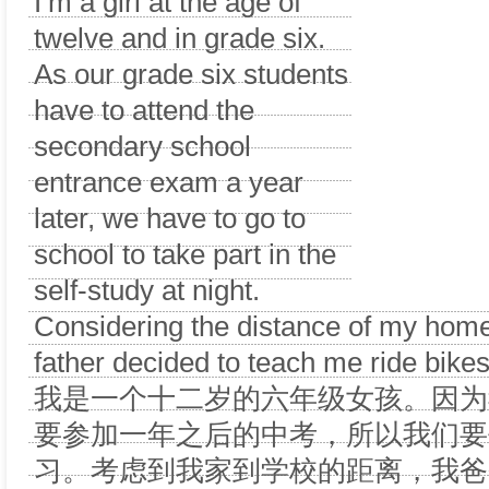
I’m a girl at the age of
twelve and in grade six.
As our grade six students
have to attend the
secondary school
entrance exam a year
later, we have to go to
school to take part in the
self-study at night.
Considering the distance of my home
father decided to teach me ride bikes
我是一个十二岁的六年级女孩。因为
要参加一年之后的中考，所以我们要
习。考虑到我家到学校的距离，我爸