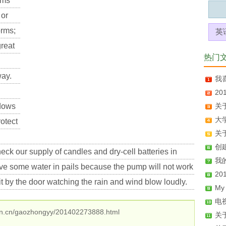
rms
 or
orms;
英
great
热门
way.
我喜
2
dows
关
大学
otect
关于
创建
ck our supply of candles and dry-cell batteries in
我的
ave some water in pails because the pump will not work
2
sit by the door watching the rain and wind blow loudly.
My
电
n.cn/gaozhongyy/201402273888.html
关