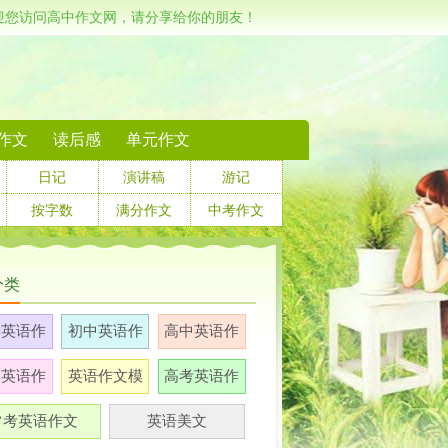
迎您访问高中作文网，请分享给你的朋友！
作文
读后感
单元作文
日记
演讲稿
游记
按字数
满分作文
中考作文
分类
学英语作
初中英语作
高中英语作
文
文
文
学英语作
英语作文模
高考英语作
文
板
文
常考英语作文
英语美文