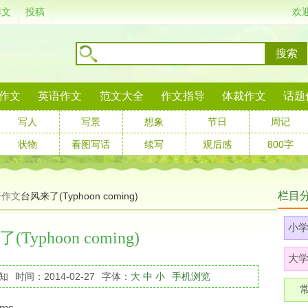
作文
投稿
欢
搜索
作文
英语作文
范文大全
作文指导
体裁作文
话题
写人
写景
想象
节日
周记
状物
看图写话
续写
观后感
800字
栏目
语作文
台风来了(Typhoon coming)
小
Typhoon coming)
大
知
时间：2014-02-27
字体：
大
中
小
手机浏览