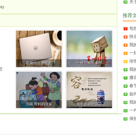
关
ty
推荐
包饺
快乐
我的
一封
珍惜
电脑的自述作文
一件后悔的事作
的意
我的
撒谎 
春节 
如何
我的
洗碗 帮妈妈做家
关于宽容的议论
一件
保