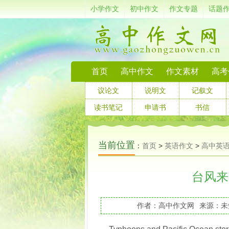
小学作文
初中作文
作文专题
话题
首页
高中作文
作文素材
高考
议论文
说明文
记叙文
读书笔记
申请书
书信
当前位置
：
首页
>
英语作文
>
高中英
台风来了(
作者：高中作文网
来源：未