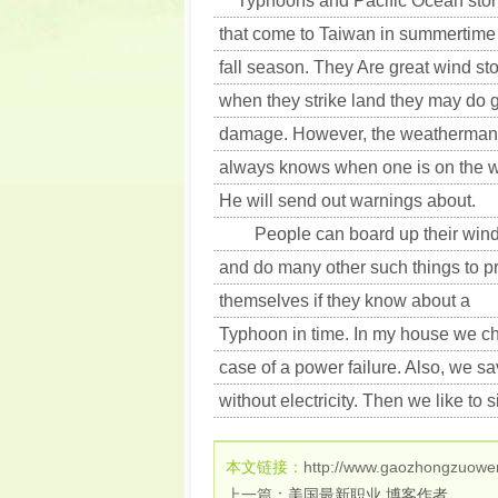
Typhoons and Pacific Ocean sto
that come to Taiwan in summertime
fall season. They Are great wind st
when they strike land they may do 
damage. However, the weatherman
always knows when one is on the 
He will send out warnings about.
People can board up their win
and do many other such things to pr
themselves if they know about a
Typhoon in time. In my house we che
case of a power failure. Also, we s
without electricity. Then we like to 
本文链接：
http://www.gaozhongzuowe
上一篇：
美国最新职业 博客作者