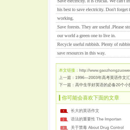
Save electricity. It is crucial. We can't
his best to save electricity. Don't forget
working.
Save forests. They are useful .Please s
our world a green one to live in.
Recycle useful rubbish. Plenty of rubbis
save resources in this way.
本文链接：
http://www.gaozhongzuowe
上一篇：
1996—2003年高考英语作文
下一篇：
高中生学好英语的必备20个小
你可能会喜欢下面的文章
长大的英语作文
语法的重要性 The Importan
关于禁毒 About Drug Control