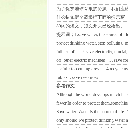
为了
保护地球
有限的资源，我们应
什么措施呢？请根据下面的提示写
80词的短文，短文开头已经给出。
提示词；1.save water, the source of life
protect drinking water, stop polluting, 
full use of it；2.save electricity, crucial,
off, other electric machines；3. save for
useful ,stop cutting down；4.recycle us
rubbish, save resources
参考作文：
Although the world develops much faster
fewer.In order to protect them,somethi
Save water. Water is the source of life. 
only should we protect drinking water and