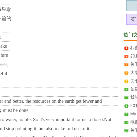
该采取
一篇约
英
热门
 ,
make
我喜
 turn
2
ests,
关
大学
eful
关于
创建
我的
 and better, the resources on the earth get fewer and
2
ng must be done.
My
No water, no life. So it's very important for us to do so.Not
电
 stop polluting it, but also make full use of it.
关