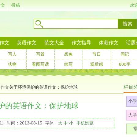
作文
投稿
欢
搜索
作文
英语作文
范文大全
作文指导
体裁作文
话题
写人
写景
想象
节日
周记
状物
看图写话
续写
观后感
800字
栏目
语作文
关于环境保护的英语作文：保护地球
小
护的英语作文：保护地球
大
知
时间：2013-08-15
字体：
大
中
小
手机浏览