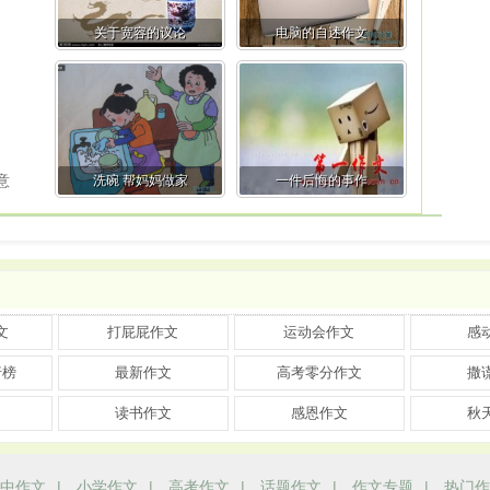
关于宽容的议论
电脑的自述作文
的意
洗碗 帮妈妈做家
一件后悔的事作
文
打屁屁作文
运动会作文
感
行榜
最新作文
高考零分作文
撒
读书作文
感恩作文
秋
中作文
|
小学作文
|
高考作文
|
话题作文
|
作文专题
|
热门作