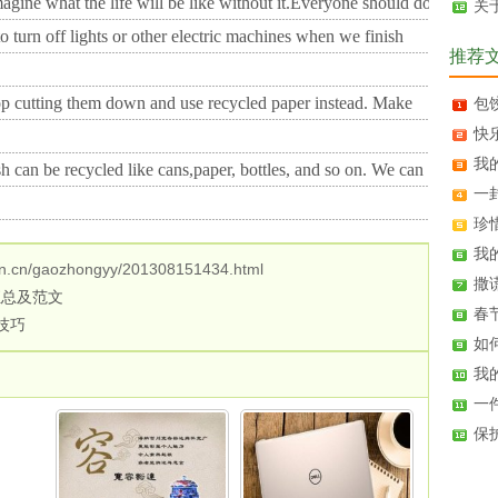
 imagine what the life will be like without it.Everyone should do
关
 to turn off lights or other electric machines when we finish
推荐
top cutting them down and use recycled paper instead. Make
包饺
快乐
我的
h can be recycled like cans,paper, bottles, and so on. We can
一封
珍惜
我的
n.cn/gaozhongyy/201308151434.html
撒谎 
汇总及范文
春节 
技巧
如何
我的
一件
保