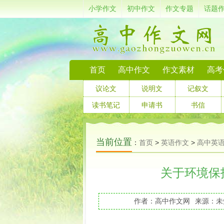
小学作文
初中作文
作文专题
话题
首页
高中作文
作文素材
高考
议论文
说明文
记叙文
读书笔记
申请书
书信
当前位置
：
首页
>
英语作文
>
高中英
关于环境保
作者：高中作文网
来源：未