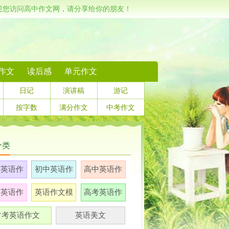
迎您访问高中作文网，请分享给你的朋友！
作文
读后感
单元作文
日记
演讲稿
游记
按字数
满分作文
中考作文
分类
学英语作
初中英语作
高中英语作
文
文
文
学英语作
英语作文模
高考英语作
文
板
文
常考英语作文
英语美文