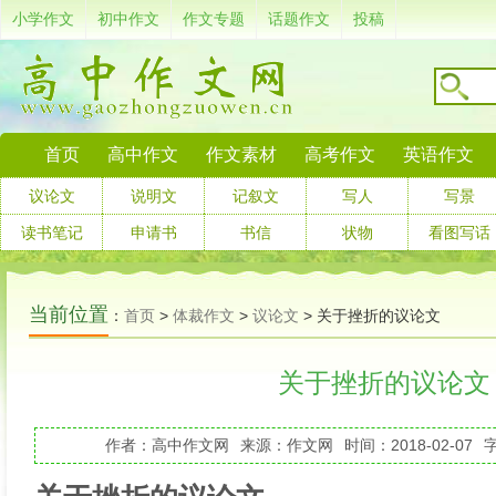
小学作文
初中作文
作文专题
话题作文
投稿
首页
高中作文
作文素材
高考作文
英语作文
议论文
说明文
记叙文
写人
写景
读书笔记
申请书
书信
状物
看图写话
当前位置
：
首页
>
体裁作文
>
议论文
> 关于挫折的议论文
关于挫折的议论文
作者：高中作文网
来源：作文网
时间：2018-02-07