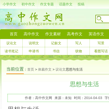
小学作文
初中作文
作文专题
话题作文
投稿
首页
高中作文
作文素材
高考作文
英语作文
议论文
说明文
记叙文
写人
写景
读书笔记
申请书
书信
状物
看图写话
当前位置
：
首页
>
体裁作文
>
议论文
思想与生活
思想与生活
作者：高中作文网
来源：未知
时间：2014-04-03
字