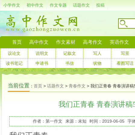
小学作文
初中作文
作文专题
话题作文
投稿
首页
高中作文
作文素材
高考作文
英语作文
议论文
说明文
记叙文
写人
写景
读书笔记
申请书
书信
状物
看图写话
当前位置
：
首页
>
话题作文
>
青春作文
> 我们正青春 青春演讲稿5
我们正青春 青春演讲稿5
作者：第一作文
来源：未知
时间：2019-06-05
字