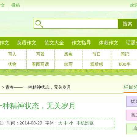
作文
投稿
欢
搜索
作文
英语作文
范文大全
作文指导
体裁作文
话题
写人
写景
想象
节日
周记
状物
看图写话
续写
观后感
800字
栏目
文
> 青春—— 一种精神状态，无关岁月
优
一种精神状态，无关岁月
高
知
时间：2014-08-29
字体：
大
中
小
手机浏览