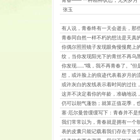
青春—— 一种精神状态，无关岁
张玉
有人说，青春终有一天会逝去，那
青春同自然一样不朽的想法是天真
你偶尔照照镜子发现眼角慢慢爬上
纹，当你发现阳光下的青丝不再乌
你发现......“哦，我不再青春了。”但
想，或许脸上的痕迹代表着岁月的
或许灰白的发线表示着时间的过往
这并不决定着你的年龄，准确地说
仍可以朝气蓬勃；就算正值花季，
塞·厄尔曼曾缓缓写下：青春并不
我们常常以为，青春就是拥有一个
表的皮囊只能记载着我们存在于这