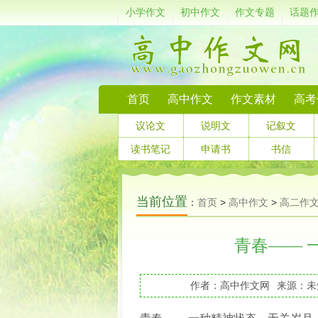
小学作文
初中作文
作文专题
话题
首页
高中作文
作文素材
高考
议论文
说明文
记叙文
读书笔记
申请书
书信
当前位置
：
首页
>
高中作文
>
高二作
青春—— 
作者：高中作文网
来源：未