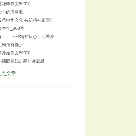
过花季作文800字
命中的痛与歌
传承中华文化 共筑精神家园》
会生存_800字
春—— 一种精神状态，无关岁
生难免有挫折
零开始作文800字
小团圆媳妇之死》读后感
热点文章