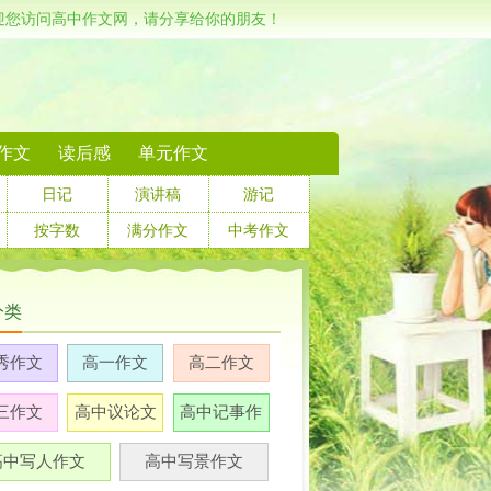
迎您访问高中作文网，请分享给你的朋友！
作文
读后感
单元作文
日记
演讲稿
游记
按字数
满分作文
中考作文
分类
秀作文
高一作文
高二作文
三作文
高中议论文
高中记事作
文
高中写人作文
高中写景作文