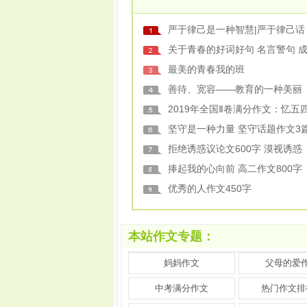
严于律己是一种智慧|严于律己话
关于青春的好词好句 名言警句 
最美的青春我的班
善待、宽容——教育的一种美丽
2019年全国Ⅱ卷满分作文：忆五
坚守是一种力量 坚守话题作文3
拒绝诱惑议论文600字 漠视诱惑
捧起我的心向前 高二作文800字
优秀的人作文450字
本站作文专题：
妈妈作文
父母的爱
中考满分作文
热门作文排