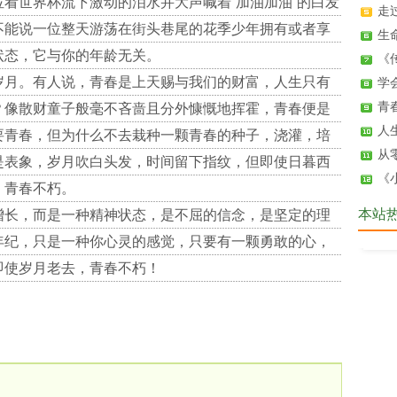
看世界杯流下激动的泪水并大声喊着“加油加油”的白发
走
不能说一位整天游荡在街头巷尾的花季少年拥有或者享
生
状态，它与你的年龄无关。
《
岁月。有人说，青春是上天赐与我们的财富，人生只有
学
青
？像散财童子般毫不吝啬且分外慷慨地挥霍，青春便是
人
要青春，但为什么不去栽种一颗青春的种子，浇灌，培
从
是表象，岁月吹白头发，时间留下指纹，但即使日暮西
《
，青春不朽。
本站
增长，而是一种精神状态，是不屈的信念，是坚定的理
年纪，只是一种你心灵的感觉，只要有一颗勇敢的心，
即使岁月老去，青春不朽！