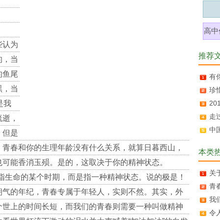
月
高中
些认为
推荐
的，当
的鱼尾
有
黑，当
珍
是我
2
走
流逝，
中
，但是
，青春和你的生理年龄没有什么关系，就算日暮西山，
本类
也可能香消玉殒。是的，这取决于你的精神状态。
关
是指生命的某个时期，而是指一种精神状态。说的极是！
青
朝气的年纪，青春专属于年轻人，实则不然。其实，外
我
个世上的时间长短，而我们的青春则需要一种叫做精神
令